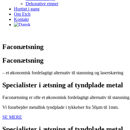
Dekorative emner
Hurtigt i gang
Om Etch
Kontakt
Faconætsning
Faconætsning
– et økonomisk fordelagtigt alternativ til stansning og laserskæring
Specialister i ætsning af tyndplade metal​
Faconætsning er ofte et økonomisk fordelagtigt alternativ til stansning
Vi forarbejder metallisk tyndplade i tykkelser fra 50µm til 1mm.
SE MERE
Specialister i ætsning af tyndplade metal​