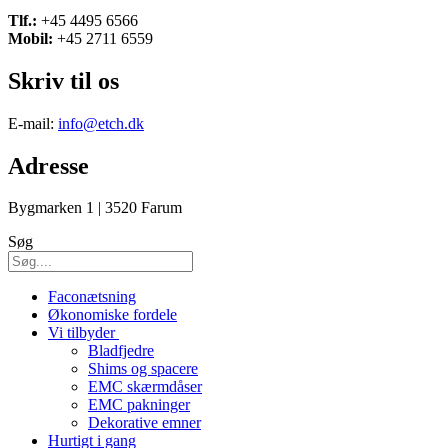
Tlf.:
+45 4495 6566
Mobil:
+45 2711 6559
Skriv til os
E-mail:
info@etch.dk
Adresse
Bygmarken 1 | 3520 Farum
Søg
Faconætsning
Økonomiske fordele
Vi tilbyder
Bladfjedre
Shims og spacere
EMC skærmdåser
EMC pakninger
Dekorative emner
Hurtigt i gang