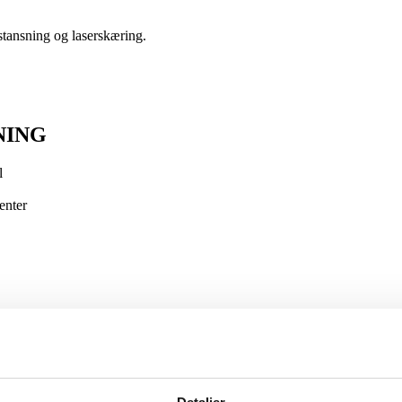
 stansning og laserskæring.
NING
l
enter
NING
l