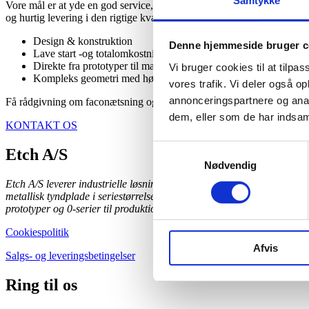
Samtykke
Vore mål er at yde en god service, assistere ved udvikling af kompone
og hurtig levering i den rigtige kvalitet.
Design & konstruktion
Denne hjemmeside bruger c
Lave start -og totalomkostninger
Direkte fra prototyper til masseproduktion
Vi bruger cookies til at tilpas
Kompleks geometri med høj præcision
vores trafik. Vi deler også 
annonceringspartnere og anal
Få rådgivning om faconætsning og hvad der er den bedste løsning for 
dem, eller som de har indsaml
KONTAKT OS
Samtykkevalg
Etch A/S
Nødvendig
Etch A/S leverer industrielle løsninger i
metallisk tyndplade i seriestørrelser fra
prototyper og 0-serier til produktionskvantiteter.
Cookiespolitik
Afvis
Salgs- og leveringsbetingelser
Ring til os