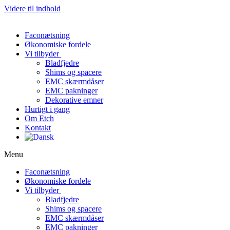
Videre til indhold
Faconætsning
Økonomiske fordele
Vi tilbyder
Bladfjedre
Shims og spacere
EMC skærmdåser
EMC pakninger
Dekorative emner
Hurtigt i gang
Om Etch
Kontakt
Menu
Faconætsning
Økonomiske fordele
Vi tilbyder
Bladfjedre
Shims og spacere
EMC skærmdåser
EMC pakninger