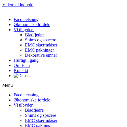
Videre til indhold
Faconætsning
Økonomiske fordele
Vi tilbyder
Bladfjedre
Shims og spacere
EMC skærmdåser
EMC pakninger
Dekorative emner
Hurtigt i gang
Om Etch
Kontakt
Menu
Faconætsning
Økonomiske fordele
Vi tilbyder
Bladfjedre
Shims og spacere
EMC skærmdåser
EMC pakninger