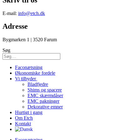
E-mail:
info@etch.dk
Adresse
Bygmarken 1 | 3520 Farum
Søg
Faconætsning
Økonomiske fordele
Vi tilbyder
Bladfjedre
Shims og spacere
EMC skærmdåser
EMC pakninger
Dekorative emner
Hurtigt i gang
Om Etch
Kontakt
Faconætsning