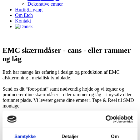
Dekorative emner
Hurtigt i gang
Om Etch
Kontakt
EMC skærmdåser - cans - eller rammer
og låg
Etch har mange års erfaring i design og produktion af EMC
afskærmning i metallisk tyndplade.
Send os dit “foot-print” samt nødvendig højde og vi tegner og
producerer dine skærmdåser – eller rammer og låg – i nysølv eller
fortinnet plade. Vi leverer gerne dine emner i Tape & Reel til SMD
montage.
Alternativt til rammer og låg kan vi lave dine skærmdåser med
perforeret kant, så låget kan pilles af med en spidstang. Reserve-låg
med låse leveres som reservedele.
Samtykke
Detaljer
Om
SE ALLE PRODUKTER