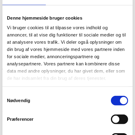
Kontakt os på tlf.
27116559
og få en uforpligtende snak om hvilke
Denne hjemmeside bruger cookies
løsninger vi kan tilbyde
Vi bruger cookies til at tilpasse vores indhold og
KONTAKT OS
annoncer, til at vise dig funktioner til sociale medier og til
Etch A/S
at analysere vores trafik. Vi deler også oplysninger om
din brug af vores hjemmeside med vores partnere inden
Etch A/S leverer industrielle løsninger i
for sociale medier, annonceringspartnere og
metallisk tyndplade i seriestørrelser fra
analysepartnere. Vores partnere kan kombinere disse
prototyper og 0-serier til produktionskvantiteter.
data med andre oplysninger, du har givet dem, eller som
Cookiespolitik
de har indsamlet fra din brug af deres tjenester.
Salgs- og leveringsbetingelser
Samtykkevalg
Ring til os
Nødvendig
Tlf.:
27 11 65 59
Præferencer
Skriv til os